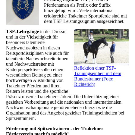
Pferdenamen als Prefix oder Suffix
hinzugefügt wird. Viele international
erfolgreiche Trakehner Sportpferde sind mit
dem TSF-Leistungssignum ausgezeichnet.
TSF-Lehrgänge
in der Dressur
und in der Vielseitigkeit für
besonders talentierte
Nachwuchsspitzen in diesen
Reitsportdisziplinen wie auch für
talentierte Nachwuchsreiterinnen
und Nachwuchsreiter mit
Reflektion einer TSF-
Kaderperspektive sollen einen
Trainingseinheit mit dem
wesentlichen Beitrag zu einer
Bundestrainer (Foto:
hochwertigen Ausbildung von
Richterich)
Trakehner Pferden und ihren
Reitern leisten und die sportliche
Präsenz unserer Trakehner stärken. Die Unterstützung einer
gezielten Vorbereitung auf die nationalen und internationalen
Nachwuchschampionate gehören ebenso hierzu wie die
Organisation und das Angebot gezielter Trainingseinheiten bei
Spitzentrainern.
Förderung mit Spitzentrainern - der Trakehner
Förderverein macht's möglich!