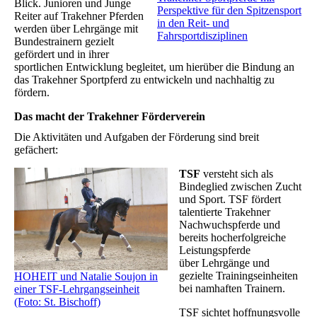
Blick. Junioren und Junge
Perspektive für den Spitzensport
Reiter auf Trakehner Pferden
in den Reit- und
werden über Lehrgänge mit
Fahrsportdisziplinen
Bundestrainern gezielt
gefördert und in ihrer
sportlichen Entwicklung begleitet, um hierüber die Bindung an
das Trakehner Sportpferd zu entwickeln und nachhaltig zu
fördern.
Das macht der Trakehner Förderverein
Die Aktivitäten und Aufgaben der Förderung sind breit
gefächert:
TSF
versteht sich als
Bindeglied zwischen Zucht
und Sport. TSF fördert
talentierte Trakehner
Nachwuchspferde und
bereits hocherfolgreiche
Leistungspferde
über Lehrgänge und
gezielte Trainingseinheiten
HOHEIT und Natalie Soujon in
bei namhaften Trainern.
einer TSF-Lehrgangseinheit
(Foto: St. Bischoff)
TSF sichtet hoffnungsvolle