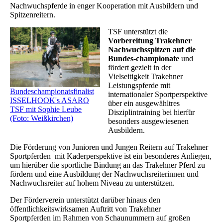
Nachwuchspferde in enger Kooperation mit Ausbildern und
Spitzenreitern.
TSF unterstützt die
Vorbereitung Trakehner
Nachwuchsspitzen auf die
Bundes-championate
und
fördert gezielt in der
Vielseitigkeit Trakehner
Leistungspferde mit
Bundeschampionatsfinalist
internationaler Sportperspektive
ISSELHOOK's ASARO
über ein ausgewähltres
TSF mit Sophie Leube
Disziplintraining bei hierfür
(Foto: Weißkirchen)
besonders ausgewiesenen
Ausbildern.
Die Förderung von Junioren und Jungen Reitern auf Trakehner
Sportpferden mit Kaderperspektive ist ein besonderes Anliegen,
um hierüber die sportliche Bindung an das Trakehner Pferd zu
fördern und eine Ausbildung der Nachwuchsreiterinnen und
Nachwuchsreiter auf hohem Niveau zu unterstützen.
Der Förderverein unterstützt darüber hinaus den
öffentlichkeitswirksamen Auftritt von Trakehner
Sportpferden im Rahmen von Schaunummern auf großen