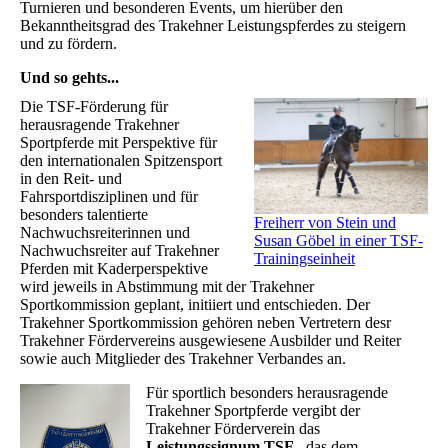
Turnieren und besonderen Events, um hierüber den
Bekanntheitsgrad des Trakehner Leistungspferdes zu steigern
und zu fördern.
Und so gehts...
Die TSF-Förderung für
herausragende Trakehner
Sportpferde mit Perspektive für
den internationalen Spitzensport
in den Reit- und
Fahrsportdisziplinen und für
besonders talentierte
Freiherr von Stein und
Nachwuchsreiterinnen und
Susan Göbel in einer TSF-
Nachwuchsreiter auf Trakehner
Trainingseinheit
Pferden mit Kaderperspektive
wird jeweils in Abstimmung mit der Trakehner
Sportkommission geplant, initiiert und entschieden. Der
Trakehner Sportkommission gehören neben Vertretern desr
Trakehner Fördervereins ausgewiesene Ausbilder und Reiter
sowie auch Mitglieder des Trakehner Verbandes an.
Für sportlich besonders herausragende
Trakehner Sportpferde vergibt der
Trakehner Förderverein das
Leistungssignum TSF
, das dem