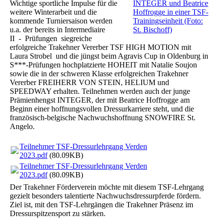
Wichtige sportliche Impulse für die
INTEGER und Beatrice
weitere Winterarbeit und die
Hoffrogge in einer TSF-
kommende Turniersaison werden
Trainingseinheit (Foto:
u.a. der bereits in Intermediaire
St. Bischoff)
II - Prüfungen siegreiche
erfolgreiche Trakehner Vererber TSF HIGH MOTION mit
Laura Strobel und die jüngst beim Agravis Cup in Oldenburg in
S***-Prüfungen hochplatzierte HOHEIT mit Natalie Soujon
sowie die in der schweren Klasse erfolgreichen Trakehner
Vererber FREIHERR VON STEIN, HELIUM und
SPEEDWAY erhalten. Teilnehmen werden auch der junge
Prämienhengst INTEGER, der mit Beatrice Hoffrogge am
Beginn einer hoffnungsvollen Dressurkarriere steht, und die
französisch-belgische Nachwuchshoffnung SNOWFIRE St.
Angelo.
Teilnehmer TSF-Dressurlehrgang Verden
2023.pdf
(80.09KB)
Teilnehmer TSF-Dressurlehrgang Verden
2023.pdf
(80.09KB)
Der Trakehner Förderverein möchte mit diesem TSF-Lehrgang
gezielt besonders talentierte Nachwuchsdressurpferde fördern.
Ziel ist, mit den TSF-Lehrgängen die Trakehner Präsenz im
Dressurspitzensport zu stärken.