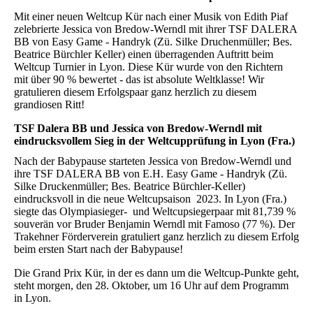
Mit einer neuen Weltcup Kür nach einer Musik von Edith Piaf
zelebrierte Jessica von Bredow-Werndl mit ihrer TSF DALERA
BB von Easy Game - Handryk (Zü. Silke Druchenmüller; Bes.
Beatrice Bürchler Keller) einen überragenden Auftritt beim
Weltcup Turnier in Lyon. Diese Kür wurde von den Richtern
mit über 90 % bewertet - das ist absolute Weltklasse! Wir
gratulieren diesem Erfolgspaar ganz herzlich zu diesem
grandiosen Ritt!
TSF Dalera BB und Jessica von Bredow-Werndl mit
eindrucksvollem Sieg in der Weltcupprüfung in Lyon (Fra.)
Nach der Babypause starteten Jessica von Bredow-Werndl und
ihre TSF DALERA BB von E.H. Easy Game - Handryk (Zü.
Silke Druckenmüller; Bes. Beatrice Bürchler-Keller)
eindrucksvoll in die neue Weltcupsaison 2023. In Lyon (Fra.)
siegte das Olympiasieger- und Weltcupsiegerpaar mit 81,739 %
souverän vor Bruder Benjamin Werndl mit Famoso (77 %). Der
Trakehner Förderverein gratuliert ganz herzlich zu diesem Erfolg
beim ersten Start nach der Babypause!
Die Grand Prix Kür, in der es dann um die Weltcup-Punkte geht,
steht morgen, den 28. Oktober, um 16 Uhr auf dem Programm
in Lyon.