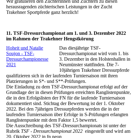
Wir gratulieren den Züchterinnen und Züchtern zu diesen
herausragenden züchterischen Leistungen in der Zucht
Trakehner Sportpferde ganz herzlich!
11. TSF-Dressurchampionat am 1. und 3. Dezember 2022
im Rahmen der Trakehner Hengstkörung
Hoheit und Natalie
Das diesjährige TSF-
Soujon - TSF-
Dressurchampionat wird vom 1. bis
Dressurchampionesse
3. Dezember in den Holstenhallen in
2021
Neumünster stattfinden. Die 7-
10jährigen Trakehner Dressurpferde
qualifizieren sich in der laufenden Turniersaison mit ihren
Platzierungen in S*- und S**-Prüfungen.
Die Einladung zu dem TSF-Dressurchampionat erfolgt auf der
Grundlage der in diesen Prüfungen erreichten Ranglistenpunkte,
die in den Erfolgslisten der FN für die laufende Turniersaison
dokumentiert sind. Stichtag der Bewertung ist der 1. Oktober
2022. Bei den 7jährigen Dressurpferden werden die in der
laufenden Turniersaison über Erfolge in S-Prüfungen erlangten
Ranglistenpunkte mit dem Faktor 1,5 bewertet.
Die Ausschreibung des TSF-Dressurchampionats ist unter der
Rubrik
TSF - Dressurchampionat 2022
eingestellt und wird am
20. Oktober 2022 in fn neon