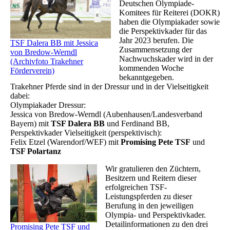
Deutschen Olympiade-
Komitees für Reiterei (DOKR)
haben die Olympiakader sowie
die Perspektivkader für das
Jahr 2023 berufen. Die
TSF Dalera BB mit Jessica
Zusammensetzung der
von Bredow-Werndl
Nachwuchskader wird in der
(Archivfoto Trakehner
kommenden Woche
Förderverein)
bekanntgegeben.
Trakehner Pferde sind in der Dressur und in der Vielseitigkeit
dabei:
Olympiakader Dressur:
Jessica von Bredow-Werndl (Aubenhausen/Landesverband
Bayern) mit
TSF Dalera BB
und Ferdinand BB,
Perspektivkader Vielseitigkeit (perspektivisch):
Felix Etzel (Warendorf/WEF) mit
Promising Pete TSF
und
TSF Polartanz
Wir gratulieren den Züchtern,
Besitzern und Reitern dieser
erfolgreichen TSF-
Leistungspferden zu dieser
Berufung in den jeweiligen
Olympia- und Perspektivkader.
Detailinformationen zu den drei
Promising Pete TSF und