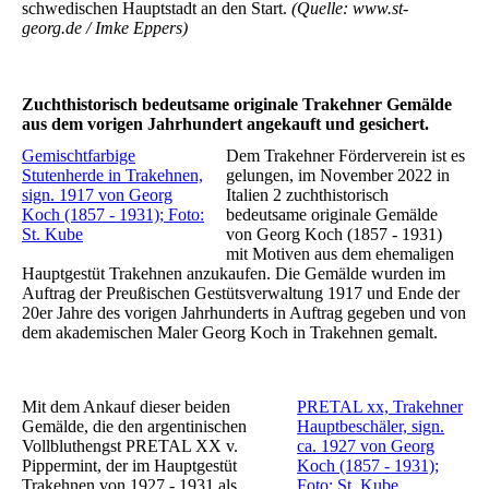
schwedischen Hauptstadt an den Start.
(Quelle: www.st-
georg.de / Imke Eppers)
Zuchthistorisch bedeutsame originale Trakehner Gemälde
aus dem vorigen Jahrhundert angekauft und gesichert.
Gemischtfarbige
Dem Trakehner Förderverein ist es
Stutenherde in Trakehnen,
gelungen, im November 2022 in
sign. 1917 von Georg
Italien 2 zuchthistorisch
Koch (1857 - 1931); Foto:
bedeutsame originale Gemälde
St. Kube
von Georg Koch (1857 - 1931)
mit Motiven aus dem ehemaligen
Hauptgestüt Trakehnen anzukaufen. Die Gemälde wurden im
Auftrag der Preußischen Gestütsverwaltung 1917 und Ende der
20er Jahre des vorigen Jahrhunderts in Auftrag gegeben und von
dem akademischen Maler Georg Koch in Trakehnen gemalt.
Mit dem Ankauf dieser beiden
PRETAL xx, Trakehner
Gemälde, die den argentinischen
Hauptbeschäler, sign.
Vollbluthengst PRETAL XX v.
ca. 1927 von Georg
Pippermint, der im Hauptgestüt
Koch (1857 - 1931);
Trakehnen von 1927 - 1931 als
Foto: St. Kube