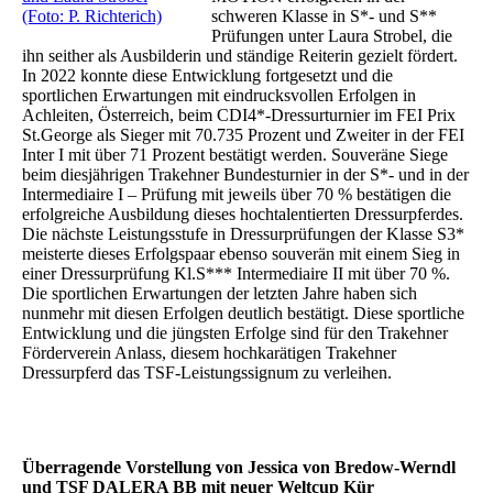
(Foto: P. Richterich)
schweren Klasse in S*- und S**
Prüfungen unter Laura Strobel, die
ihn seither als Ausbilderin und ständige Reiterin gezielt fördert.
In 2022 konnte diese Entwicklung fortgesetzt und die
sportlichen Erwartungen mit eindrucksvollen Erfolgen in
Achleiten, Österreich, beim CDI4*-Dressurturnier im FEI Prix
St.George als Sieger mit 70.735 Prozent und Zweiter in der FEI
Inter I mit über 71 Prozent bestätigt werden. Souveräne Siege
beim diesjährigen Trakehner Bundesturnier in der S*- und in der
Intermediaire I – Prüfung mit jeweils über 70 % bestätigen die
erfolgreiche Ausbildung dieses hochtalentierten Dressurpferdes.
Die nächste Leistungsstufe in Dressurprüfungen der Klasse S3*
meisterte dieses Erfolgspaar ebenso souverän mit einem Sieg in
einer Dressurprüfung Kl.S*** Intermediaire II mit über 70 %.
Die sportlichen Erwartungen der letzten Jahre haben sich
nunmehr mit diesen Erfolgen deutlich bestätigt. Diese sportliche
Entwicklung und die jüngsten Erfolge sind für den Trakehner
Förderverein Anlass, diesem hochkarätigen Trakehner
Dressurpferd das TSF-Leistungssignum zu verleihen.
Überragende Vorstellung von Jessica von Bredow-Werndl
und TSF DALERA BB mit neuer Weltcup Kür