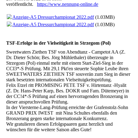
veröffentlicht.
https://www.nennung-online.de
Anzeige-A5 Dressurchampionat 2022.pdf
(1.03MB)
Anzeige-A5 Dressurchampionat 2022.pdf
(1.03MB)
TSF-Erfolge in der Vielseitigkeit in Strzegom (Pol)
Sweetwaters Ziethen TSF von Abendtanz - Campetot AA (Z.
Dr. Dieter Schön; Bes. Jörg Mühlethaler) überzeugte in
Strzegom (Pol) einmal mehr mit einem Start-Ziel-Sieg in der
CCI3*-S Prüfung. Mit 29,1 Pkt'en steuerte Sophie Leube ihren
SWEETWATERS ZIETHEN TSF souverän zum Sieg in dieser
stark besetzten internationalen Vielseituigkeitsprüfung.
Felix Etzel ritt PROMISING PETE TSF v. Hirtentanz -Hyalit
(Z. Dr. Hans-Peter Karp, Bes. DOKR und Fam. Dütemeyer) in
der CC!4*-S Prüfung auf einen hervorragenden Bronzerang in
dieser anspruchsvollen Prüfung.
In der Viersterne-Lang-Prüfung erreichte der Grafenstolz-Sohn
GRAND PRIX IWEST mit Nina Schultes ebenfalls den
Bronzerang gegen starke internationale Konkurrenz.
Wir gratulieren diesen Erfolgspaaren ganz herzlich und
wünschen für die weitere Saison alles Gute!