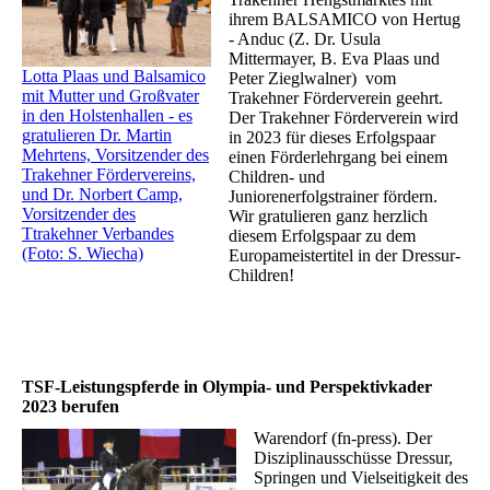
ihrem BALSAMICO von Hertug
- Anduc (Z. Dr. Usula
Mittermayer, B. Eva Plaas und
Lotta Plaas und Balsamico
Peter Zieglwalner) vom
mit Mutter und Großvater
Trakehner Förderverein geehrt.
in den Holstenhallen - es
Der Trakehner Förderverein wird
gratulieren Dr. Martin
in 2023 für dieses Erfolgspaar
Mehrtens, Vorsitzender des
einen Förderlehrgang bei einem
Trakehner Fördervereins,
Children- und
und Dr. Norbert Camp,
Juniorenerfolgstrainer fördern.
Vorsitzender des
Wir gratulieren ganz herzlich
Ttrakehner Verbandes
diesem Erfolgspaar zu dem
(Foto: S. Wiecha)
Europameistertitel in der Dressur-
Children!
TSF-Leistungspferde in Olympia- und Perspektivkader
2023 berufen
Warendorf (fn-press). Der
Disziplinausschüsse Dressur,
Springen und Vielseitigkeit des