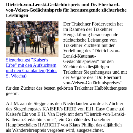
Dietrich-von-Lenski-Gedächtnispreis und Dr. Eberhard-
von-Velsen-Gedächtnispreis für herausragende züchterische
Leistungen
Der Trakehner Förderverein hat
im Rahmen der Trakehner
Hengstkörung herausragende
züchterische Leistungen von
Trakehner Züchtern mit der
Verleihung des "Dietrich-von-
Lenski-Kattenau-
Siegerhengst "Kaiser's
Gedächtnispreises" für den
Erbe" mit den Aufzüchtern
Züchter des diesjährigen
und den Gratulanten (Foto:
Trakehner Siegerhengstes und mit
S. Wiecha)
der Vergabe des "Dr. Eberhard-
von-Velsen-Gedächtnispreises"
für den Züchter des besten gekörten Trakehner Halbbluthengstes
geehrt.
A.J.M. aan de Stegge aus den Niederlanden wurde als Züchter
des Siegerhengstes KAISER's ERBE von E.H. Easy Game a.d.
Kaiser's Els von E.H. Van Deyk mit dem "Dietrich-von-Lenski-
Kattenau-Gedächtnispreis", ein Gemälde des Trakehner
Hauptbeschälers HABICHT von Klaus Phillip, das alljährlich
als Wanderehrenpreis vergeben wird, ausgezeichnet.