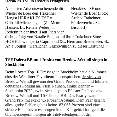
Herakles TSF in Redefin erfolgreich
Am ersten Adventswochenende ritt
Herakles TSF und
Wieger de Boer den Trakehner
Wieger de Boer (Foto:
Hengst HERAKLES TSF v.
Archiv Trakehner
Gribaldi-Michelangelo (Z.: Mette
Förderverein / St.
Hansen, B.: Renate Weber) in
Bischoff)
Redefin in der Inter II auf Platz vier
dicht gefolgt von Natalie Soujon auf ihrer Trakehner Stute
HOHEIT v. Imperio-Caprimond (Z.: Hermann Bredemeier, B.:
Anja Soujon). Herzlichen Glückwunsch zu dieser Leistung!
TSF Dalera BB und Jessica von Bredow-Werndl siegen in
Stockholm
Beim Lövsta Top 10 Dressage in Stockholm hat die Nummer
eins der Welt ihrer Favoritenrolle entsprochen.
Jessica von
Bredow-Werndl
gewann den Grand Prix deutlich und führte ein
deutsches Podium an. Viele Neunen, einige Zehnen –
Stockholm 2022 erwies sich als gutes Pflaster für Jessica von
Bredow-Werndl und TSF Dalera BB. Das Paar gewann den
Grand Prix mit exakt 4,5 Prozent Abstand. Dem Paar gelang
alles, grobe Fehler gab es keine. 83,065 Prozent sind eine
sichere Bank bevor es morgen in die Kür geht. Dort geht die
Olympiasiegerin morgen als
Titelverteidigerin
in der