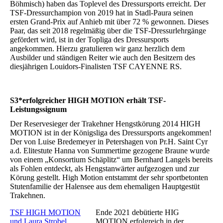
Böhmisch) haben das Toplevel des Dressursports erreicht. Der
TSF-Dressurchampion von 2019 hat in Stadl-Paura seinen
ersten Grand-Prix auf Anhieb mit über 72 % gewonnen. Dieses
Paar, das seit 2018 regelmäßig über die TSF-Dressurlehrgänge
gefördert wird, ist in der Topliga des Dressursports
angekommen. Hierzu gratulieren wir ganz herzlich dem
Ausbilder und ständigen Reiter wie auch den Besitzern des
diesjährigen Louidors-Finalisten TSF CAYENNE RS.
S3*erfolgreicher HIGH MOTION erhält TSF-
Leistungssignum
Der Reservesieger der Trakehner Hengstkörung 2014 HIGH
MOTION ist in der Königsliga des Dressursports angekommen!
Der von Luise Bredemeyer in Petershagen von Pr.H. Saint Cyr
a.d. Elitestute Hanna von Summertime gezogene Braune wurde
von einem „Konsortium Schäplitz“ um Bernhard Langels bereits
als Fohlen entdeckt, als Hengstanwärter aufgezogen und zur
Körung gestellt. High Motion entstammt der sehr sportbetonten
Stutenfamilie der Halensee aus dem ehemaligen Hauptgestüt
Trakehnen.
TSF HIGH MOTION
Ende 2021 debütierte HIG
und Laura Strobel
MOTION erfolgreich in der