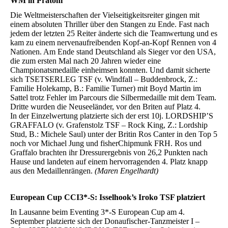
WM in Pratoni
Die Weltmeisterschaften der Vielseitigkeitsreiter gingen mit
einem absoluten Thriller über den Stangen zu Ende. Fast nach
jedem der letzten 25 Reiter änderte sich die Teamwertung und es
kam zu einem nervenaufreibenden Kopf-an-Kopf Rennen von 4
Nationen. Am Ende stand Deutschland als Sieger vor den USA,
die zum ersten Mal nach 20 Jahren wieder eine
Championatsmedaille einheimsen konnten. Und damit sicherte
sich TSETSERLEG TSF (v. Windfall – Buddenbrock, Z.:
Familie Holekamp, B.: Familie Turner) mit Boyd Martin im
Sattel trotz Fehler im Parcours die Silbermedaille mit dem Team.
Dritte wurden die Neuseeländer, vor den Briten auf Platz 4.
In der Einzelwertung platzierte sich der erst 10j. LORDSHIP’S
GRAFFALO (v. Grafenstolz TSF – Rock King, Z.: Lordship
Stud, B.: Michele Saul) unter der Britin Ros Canter in den Top 5
noch vor Michael Jung und fisherChipmunk FRH. Ros und
Graffalo brachten ihr Dressurergebnis von 26,2 Punkten nach
Hause und landeten auf einem hervorragenden 4. Platz knapp
aus den Medaillenrängen.
(Maren Engelhardt)
European Cup CCI3*-S: Isselhook’s Iroko TSF platziert
In Lausanne beim Eventing 3*-S European Cup am 4.
September platzierte sich der Donaufischer-Tanzmeister I –