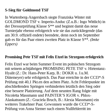
S-Sieg für Goldmond TSF
In Wartenberg-Angersbach siegte Franziska Winter mit
GOLDMOND TSF v. Imperio-Anduc (Z.u.B.: Ingo Wittlich) in
der Dressurprüfung Klasse S** und beginnt damit das neue
Turnierjahr ebenso erfolgreich wie sie das zurückliegende (das
am 30.9. offiziell endete) beendete, denn noch im September
gab es für das Paar einen zweiten Platz in Klasse S**.
(Imke
Eppers)
Promising Pete TSF mit Felix Etzel in Strzegom erfolgreich
Felix Etzel war beim Summer Event im polnischen Strzegom
mit seinem achtjährigen PROMISING PETE TSF v. Hirtentanz-
Hyalit (Z.: Dr. Hans-Peter Karp, B.: DOKR u. J.u.M.
Dütemeyer) sehr erfolgreich. Das Paar erreichte in der CCI3*-S
Prüfung mit 40,1 Pkt.en den achten Platz. Acht Fehlerpunkte im
abschließenden Springen verhinderten letztlich den Sieg oder
eine bessere Platzierung. Auf dem neunten Rang folgte mit
Nicoletta Massmann und PAINTER’S IGOR v. Phlox-
Alaskatraum (Z.: Graciela Bruch, B.: Alexia Massmann) ein
weiteres Trakehner Paar. Gewonnen wurde die CCI3*-S-
Prüfung von Anna Siemer nach einem Nullfehlerritt im