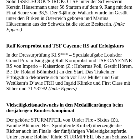
Sohn ISSELHOOK’S IROKO TSF unter der Schweizerin
Kerstin Häusermann unter 56 Startern auf dem 9. Rang mit dem
Final Score von 38,5. Der 9-jährige Wallach wurde im Gestüt
unter den Birken in Österreich geboren und Martina
Häusermann aus der Schweiz ist die stolze Besitzerin.
(Imke
Eppers)
Ralf Kornprobst und TSF Cayenne RS auf Erfolgskurs
In der Dressurprüfung Kl.S*** – Spezialaufgabe Louisdor
Grand Prix in Ising ging Ralf Kornprobst und TSF CAYENNE
RS von Imperio – Kaiserdom (Z.: Hubertus Poll, Gestüt Hörem,
B.: Dr. Roland Böhmisch) an den Start. Das Trakehner
Erfolgsduo dekorierte sich noch vor Lisa Müller und Gut
Wettlkam’s D’avie FRH und Ingrid Klimke und First Class mit
Silber und 71.532%!
(Imke Eppers)
Vielseitigkeitsnachwuchs in den Medaillienrängen beim
diesjährigen Bundeschampionat
Der gekörte STURMPFEIL von Under Fire - Sixtus (Zü.
Familie Blöhmer; Bes. Sportpferde Kurbel) überzeugte die
Richter auch im Finale der fünfjährigen Vielseitigkeitspferde.
Unter Jerome Robine' führte STURMPFEIL bis zum Schluss im