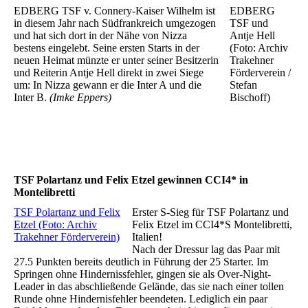
EDBERG TSF v. Connery-Kaiser Wilhelm ist
EDBERG
in diesem Jahr nach Südfrankreich umgezogen
TSF und
und hat sich dort in der Nähe von Nizza
Antje Hell
bestens eingelebt. Seine ersten Starts in der
(Foto: Archiv
neuen Heimat münzte er unter seiner Besitzerin
Trakehner
und Reiterin Antje Hell direkt in zwei Siege
Förderverein /
um: In Nizza gewann er die Inter A und die
Stefan
Inter B.
(Imke Eppers)
Bischoff)
TSF Polartanz und Felix Etzel gewinnen CCI4* in
Montelibretti
TSF Polartanz und Felix
Erster S-Sieg für TSF Polartanz und
Etzel (Foto: Archiv
Felix Etzel im CCI4*S Montelibretti,
Trakehner Förderverein)
Italien!
Nach der Dressur lag das Paar mit
27.5 Punkten bereits deutlich in Führung der 25 Starter. Im
Springen ohne Hindernissfehler, gingen sie als Over-Night-
Leader in das abschließende Gelände, das sie nach einer tollen
Runde ohne Hindernisfehler beendeten. Lediglich ein paar