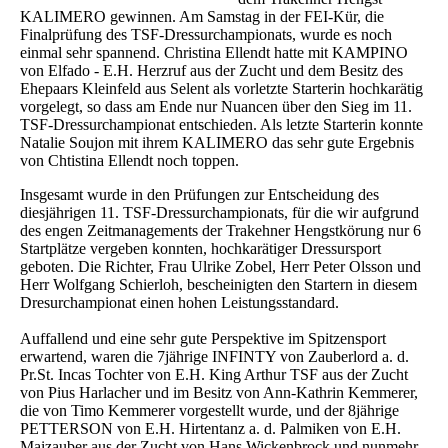
KALIMERO gewinnen. Am Samstag in der FEI-Kür, die
Finalprüfung des TSF-Dressurchampionats, wurde es noch
einmal sehr spannend. Christina Ellendt hatte mit KAMPINO
von Elfado - E.H. Herzruf aus der Zucht und dem Besitz des
Ehepaars Kleinfeld aus Selent als vorletzte Starterin hochkarätig
vorgelegt, so dass am Ende nur Nuancen über den Sieg im 11.
TSF-Dressurchampionat entschieden. Als letzte Starterin konnte
Natalie Soujon mit ihrem KALIMERO das sehr gute Ergebnis
von Chtistina Ellendt noch toppen.
Insgesamt wurde in den Prüfungen zur Entscheidung des
diesjährigen 11. TSF-Dressurchampionats, für die wir aufgrund
des engen Zeitmanagements der Trakehner Hengstkörung nur 6
Startplätze vergeben konnten, hochkarätiger Dressursport
geboten. Die Richter, Frau Ulrike Zobel, Herr Peter Olsson und
Herr Wolfgang Schierloh, bescheinigten den Startern in diesem
Dresurchampionat einen hohen Leistungsstandard.
Auffallend und eine sehr gute Perspektive im Spitzensport
erwartend, waren die 7jährige INFINTY von Zauberlord a. d.
Pr.St. Incas Tochter von E.H. King Arthur TSF aus der Zucht
von Pius Harlacher und im Besitz von Ann-Kathrin Kemmerer,
die von Timo Kemmerer vorgestellt wurde, und der 8jährige
PETTERSON von E.H. Hirtentanz a. d. Palmiken von E.H.
Maizauber aus der Zucht von Hans Wickenbrock und nunmehr