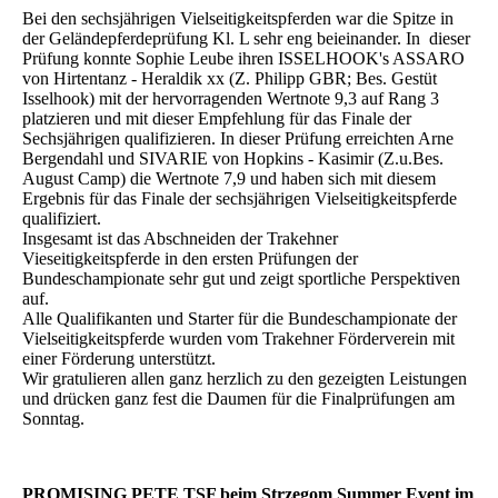
Bei den sechsjährigen Vielseitigkeitspferden war die Spitze in
der Geländepferdeprüfung Kl. L sehr eng beieinander. In dieser
Prüfung konnte Sophie Leube ihren ISSELHOOK's ASSARO
von Hirtentanz - Heraldik xx (Z. Philipp GBR; Bes. Gestüt
Isselhook) mit der hervorragenden Wertnote 9,3 auf Rang 3
platzieren und mit dieser Empfehlung für das Finale der
Sechsjährigen qualifizieren. In dieser Prüfung erreichten Arne
Bergendahl und SIVARIE von Hopkins - Kasimir (Z.u.Bes.
August Camp) die Wertnote 7,9 und haben sich mit diesem
Ergebnis für das Finale der sechsjährigen Vielseitigkeitspferde
qualifiziert.
Insgesamt ist das Abschneiden der Trakehner
Vieseitigkeitspferde in den ersten Prüfungen der
Bundeschampionate sehr gut und zeigt sportliche Perspektiven
auf.
Alle Qualifikanten und Starter für die Bundeschampionate der
Vielseitigkeitspferde wurden vom Trakehner Förderverein mit
einer Förderung unterstützt.
Wir gratulieren allen ganz herzlich zu den gezeigten Leistungen
und drücken ganz fest die Daumen für die Finalprüfungen am
Sonntag.
PROMISING PETE TSF beim Strzegom Summer Event im