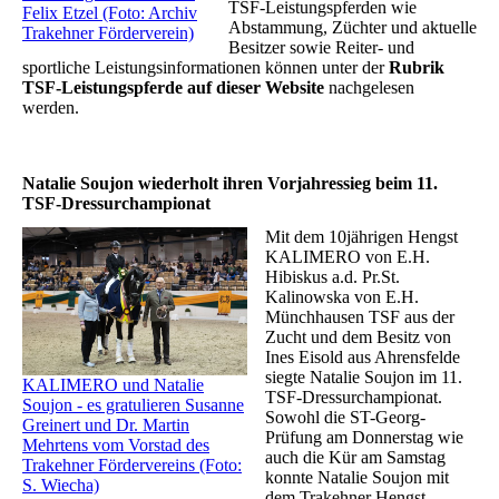
TSF-Leistungspferden wie
Felix Etzel (Foto: Archiv
Abstammung, Züchter und aktuelle
Trakehner Förderverein)
Besitzer sowie Reiter- und
sportliche Leistungsinformationen können unter der
Rubrik
TSF-Leistungspferde auf dieser Website
nachgelesen
werden.
Natalie Soujon wiederholt ihren Vorjahressieg beim 11.
TSF-Dressurchampionat
Mit dem 10jährigen Hengst
KALIMERO von E.H.
Hibiskus a.d. Pr.St.
Kalinowska von E.H.
Münchhausen TSF aus der
Zucht und dem Besitz von
Ines Eisold aus Ahrensfelde
siegte Natalie Soujon im 11.
KALIMERO und Natalie
TSF-Dressurchampionat.
Soujon - es gratulieren Susanne
Sowohl die ST-Georg-
Greinert und Dr. Martin
Prüfung am Donnerstag wie
Mehrtens vom Vorstad des
auch die Kür am Samstag
Trakehner Fördervereins (Foto:
konnte Natalie Soujon mit
S. Wiecha)
dem Trakehner Hengst