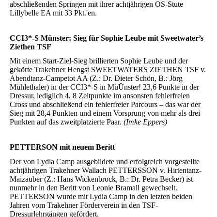
abschließenden Springen mit ihrer achtjährigen OS-Stute
Lillybelle EA mit 33 Pkt.'en.
CCI3*-S Münster: Sieg für Sophie Leube mit Sweetwater’s
Ziethen TSF
Mit einem Start-Ziel-Sieg brillierten Sophie Leube und der
gekörte Trakehner Hengst SWEETWATERS ZIETHEN TSF v.
Abendtanz-Campetot AA (Z.: Dr. Dieter Schön, B.: Jörg
Mühlethaler) in der CCI3*-S in MüÜnster! 23,6 Punkte in der
Dressur, lediglich 4, 8 Zeitpunkte im ansonsten fehlerfreien
Cross und abschließend ein fehlerfreier Parcours – das war der
Sieg mit 28,4 Punkten und einem Vorsprung von mehr als drei
Punkten auf das zweitplatzierte Paar.
(Imke Eppers)
PETTERSON mit neuem Beritt
Der von Lydia Camp ausgebildete und erfolgreich vorgestellte
achtjährigen Trakehner Wallach PETTERSSON v. Hirtentanz-
Maizauber (Z.: Hans Wickenbrock, B.: Dr. Petra Becker) ist
nunmehr in den Beritt von Leonie Bramall gewechselt.
PETTERSON wurde mit Lydia Camp in den letzten beiden
Jahren vom Trakehner Förderverein in den TSF-
Dressurlehrgängen gefördert.