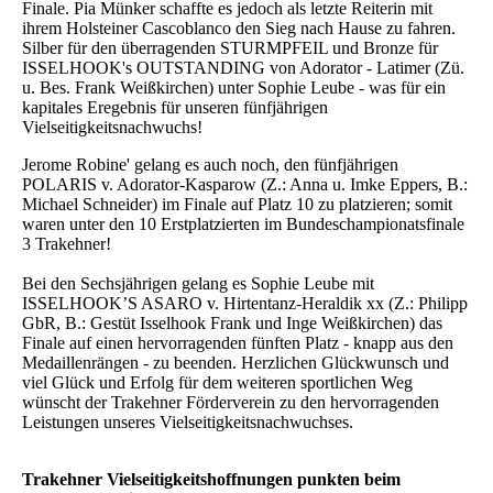
Finale. Pia Münker schaffte es jedoch als letzte Reiterin mit
ihrem Holsteiner Cascoblanco den Sieg nach Hause zu fahren.
Silber für den überragenden STURMPFEIL und Bronze für
ISSELHOOK's OUTSTANDING von Adorator - Latimer (Zü.
u. Bes. Frank Weißkirchen) unter Sophie Leube - was für ein
kapitales Eregebnis für unseren fünfjährigen
Vielseitigkeitsnachwuchs!
Jerome Robine' gelang es auch noch, den fünfjährigen
POLARIS v. Adorator-Kasparow (Z.: Anna u. Imke Eppers, B.:
Michael Schneider) im Finale auf Platz 10 zu platzieren; somit
waren unter den 10 Erstplatzierten im Bundeschampionatsfinale
3 Trakehner!
Bei den Sechsjährigen gelang es Sophie Leube mit
ISSELHOOK’S ASARO v. Hirtentanz-Heraldik xx (Z.: Philipp
GbR, B.: Gestüt Isselhook Frank und Inge Weißkirchen) das
Finale auf einen hervorragenden fünften Platz - knapp aus den
Medaillenrängen - zu beenden. Herzlichen Glückwunsch und
viel Glück und Erfolg für dem weiteren sportlichen Weg
wünscht der Trakehner Förderverein zu den hervorragenden
Leistungen unseres Vielseitigkeitsnachwuchses.
Trakehner Vielseitigkeitshoffnungen punkten beim