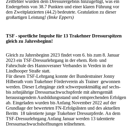
Zeitfehler wurden dem Dressurergebnis hinzugefügt, was ein
Endergebnis von 38.7 Punkten und einer klaren Führung vor
den Zweitplatzierten (44.2) bedeutete. Gratulation zu dieser
großartigen Leistung!
(Imke Eppers)
TSF - sportliche Impulse für 13 Trakehner Dressurspitzen
gleich zu Jahresbeginn!
Gleich zu Jahresbeginn 2023 findet vom 6. bis zum 8. Januar
2023 ein TSF-Dressurlehrgang in der ehem. Reit- und
Fahrschule des Hannoveraner Verbandes in Verden in der
Lindhooper Straße statt.
Für diesen TSF-Lehrgang konnte der Bundestrainer Jonny
Hilberath vom Trakehner Förderverein als Trainer gewonnen
werden. Dieser Lehrgänge zielt schwerpunktmäßig auf sechs-
bis zehnjährige Dressurnachwuchspferde mit altersgemäß
herausragendem Ausbildungsstand und entsprechenden Erfolgen
ab. Eingeladen wurden bis Anfang November 2022 auf der
Grundlage der bewerteten FN-Erfolgslisten und des aktuellen
Beritts 18 talentierte junge Trakehner Dressurpferde. An dem
TSF-Dressurlehrgang Anfang Januar werden 13 talentierte
Dressurnachwuchshoffnungen teilnehmen.