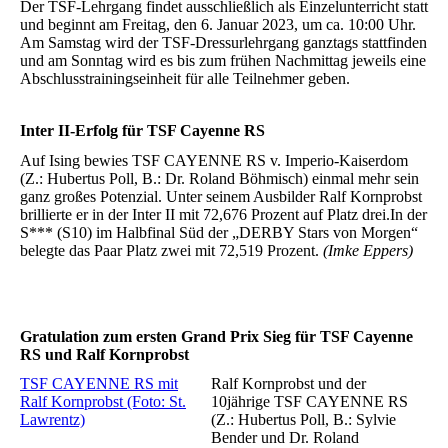
Der TSF-Lehrgang findet ausschließlich als Einzelunterricht statt
und beginnt am Freitag, den 6. Januar 2023, um ca. 10:00 Uhr.
Am Samstag wird der TSF-Dressurlehrgang ganztags stattfinden
und am Sonntag wird es bis zum frühen Nachmittag jeweils eine
Abschlusstrainingseinheit für alle Teilnehmer geben.
Inter II-Erfolg für TSF Cayenne RS
Auf Ising bewies TSF CAYENNE RS v. Imperio-Kaiserdom
(Z.: Hubertus Poll, B.: Dr. Roland Böhmisch) einmal mehr sein
ganz großes Potenzial. Unter seinem Ausbilder Ralf Kornprobst
brillierte er in der Inter II mit 72,676 Prozent auf Platz drei.In der
S*** (S10) im Halbfinal Süd der „DERBY Stars von Morgen“
belegte das Paar Platz zwei mit 72,519 Prozent.
(Imke Eppers)
Gratulation zum ersten Grand Prix Sieg für TSF Cayenne
RS und Ralf Kornprobst
TSF CAYENNE RS mit
Ralf Kornprobst und der
Ralf Kornprobst (Foto: St.
10jährige TSF CAYENNE RS
Lawrentz)
(Z.: Hubertus Poll, B.: Sylvie
Bender und Dr. Roland