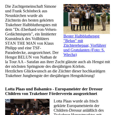
Die Zuchtgemeinschaft Simone
und Frank Schönbeck aus
Neunkirchen wurde als
Züchterin des besten gekörten
Trakehner Halbbluthengstes mit
dem "Dr.-Eberhard-von-Velsen-
Gedächtnispreis", ein limitierter
Bester Halbbluthengst
Kunstdruck des Vollblüters
"Belun" mit
STAN THE MAN von Klaus
Züchterehepaar, Vorführer
Philipp und eine TSF-
und Gratulanten (Foto: S.
Paradedecke, ausgezeichnet. Der
Wiecha)
Hengst BELUN von Nathan de
la Tour AA - Sarafan aus ihrer Zucht glänzte auch als Hengst mit
der nöchsten Springnote des diesjährigen Körlots.
Herzlichen Glückwunsch an die Züchter dieser hochkarätigen
Trakehner Junghengste der diesjährigen Hengstkörung!
Lotta Plaas und Balsamico - Europameister der Dressur
Children von Trakehner Förderverein ausgezeichnet
Lotta Plaas wurde als frisch
gekürte Europameisterin der
Children-Dressur anläßlich des
Trakehner Hengstmarktes mit