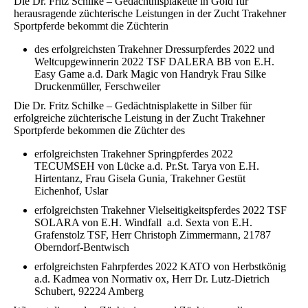
Die Dr. Fritz Schilke – Gedächtnisplakette in Gold für
herausragende züchterische Leistungen in der Zucht Trakehner
Sportpferde bekommt die Züchterin
des erfolgreichsten Trakehner Dressurpferdes 2022 und
Weltcupgewinnerin 2022 TSF DALERA BB von E.H.
Easy Game a.d. Dark Magic von Handryk Frau Silke
Druckenmüller, Ferschweiler
Die Dr. Fritz Schilke – Gedächtnisplakette in Silber für
erfolgreiche züchterische Leistung in der Zucht Trakehner
Sportpferde bekommen die Züchter des
erfolgreichsten Trakehner Springpferdes 2022
TECUMSEH von Lücke a.d. Pr.St. Tarya von E.H.
Hirtentanz, Frau Gisela Gunia, Trakehner Gestüt
Eichenhof, Uslar
erfolgreichsten Trakehner Vielseitigkeitspferdes 2022 TSF
SOLARA von E.H. Windfall a.d. Sexta von E.H.
Grafenstolz TSF, Herr Christoph Zimmermann, 21787
Oberndorf-Bentwisch
erfolgreichsten Fahrpferdes 2022 KATO von Herbstkönig
a.d. Kadmea von Normativ ox, Herr Dr. Lutz-Dietrich
Schubert, 92224 Amberg