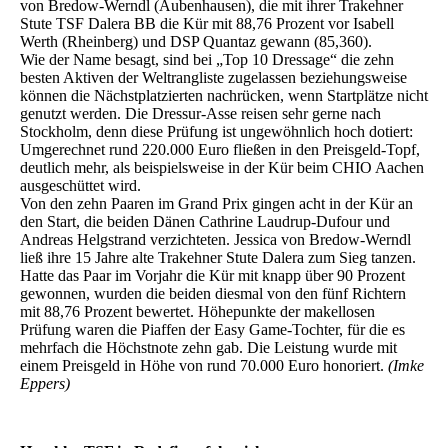
von Bredow-Werndl (Aubenhausen), die mit ihrer Trakehner
Stute TSF Dalera BB die Kür mit 88,76 Prozent vor Isabell
Werth (Rheinberg) und DSP Quantaz gewann (85,360).
Wie der Name besagt, sind bei „Top 10 Dressage“ die zehn
besten Aktiven der Weltrangliste zugelassen beziehungsweise
können die Nächstplatzierten nachrücken, wenn Startplätze nicht
genutzt werden. Die Dressur-Asse reisen sehr gerne nach
Stockholm, denn diese Prüfung ist ungewöhnlich hoch dotiert:
Umgerechnet rund 220.000 Euro fließen in den Preisgeld-Topf,
deutlich mehr, als beispielsweise in der Kür beim CHIO Aachen
ausgeschüttet wird.
Von den zehn Paaren im Grand Prix gingen acht in der Kür an
den Start, die beiden Dänen Cathrine Laudrup-Dufour und
Andreas Helgstrand verzichteten. Jessica von Bredow-Werndl
ließ ihre 15 Jahre alte Trakehner Stute Dalera zum Sieg tanzen.
Hatte das Paar im Vorjahr die Kür mit knapp über 90 Prozent
gewonnen, wurden die beiden diesmal von den fünf Richtern
mit 88,76 Prozent bewertet. Höhepunkte der makellosen
Prüfung waren die Piaffen der Easy Game-Tochter, für die es
mehrfach die Höchstnote zehn gab. Die Leistung wurde mit
einem Preisgeld in Höhe von rund 70.000 Euro honoriert.
(Imke
Eppers)