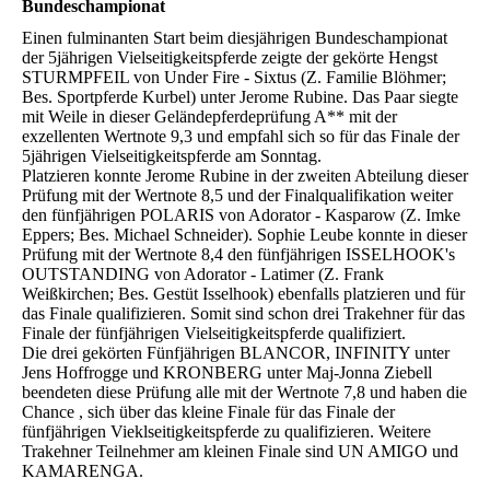
Bundeschampionat
Einen fulminanten Start beim diesjährigen Bundeschampionat
der 5jährigen Vielseitigkeitspferde zeigte der gekörte Hengst
STURMPFEIL von Under Fire - Sixtus (Z. Familie Blöhmer;
Bes. Sportpferde Kurbel) unter Jerome Rubine. Das Paar siegte
mit Weile in dieser Geländepferdeprüfung A** mit der
exzellenten Wertnote 9,3 und empfahl sich so für das Finale der
5jährigen Vielseitigkeitspferde am Sonntag.
Platzieren konnte Jerome Rubine in der zweiten Abteilung dieser
Prüfung mit der Wertnote 8,5 und der Finalqualifikation weiter
den fünfjährigen POLARIS von Adorator - Kasparow (Z. Imke
Eppers; Bes. Michael Schneider). Sophie Leube konnte in dieser
Prüfung mit der Wertnote 8,4 den fünfjährigen ISSELHOOK's
OUTSTANDING von Adorator - Latimer (Z. Frank
Weißkirchen; Bes. Gestüt Isselhook) ebenfalls platzieren und für
das Finale qualifizieren. Somit sind schon drei Trakehner für das
Finale der fünfjährigen Vielseitigkeitspferde qualifiziert.
Die drei gekörten Fünfjährigen BLANCOR, INFINITY unter
Jens Hoffrogge und KRONBERG unter Maj-Jonna Ziebell
beendeten diese Prüfung alle mit der Wertnote 7,8 und haben die
Chance , sich über das kleine Finale für das Finale der
fünfjährigen Vieklseitigkeitspferde zu qualifizieren. Weitere
Trakehner Teilnehmer am kleinen Finale sind UN AMIGO und
KAMARENGA.