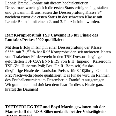
Leonie Bramall konnte mit diesem hochtalentierten
Dressurnachwuchs gleich die ersten Starts erfolgreich gestalten
und gewann in Brunshausen die Dressurprüfung Klasse S*
nachdem zuvor die ersten Starts in der schweren Klasse mit
Leonie Bramall mit einem 2. und 3. Platz belohnt wurden.
Ralf Kornprobst mit TSF Cayenne RS für Finale des
Louisdor-Preises 2022 qualifiziert
Mit dem Erfolg in Ising in einer Dressurprüfung der Klasse
S*** mit 71,53 % hat Ralf Kornprobst den seit mehreren Jahren
vom Trakehner Förderverein in den TSF-Dressurlehrgängen
geförderten TSF CAYENNE RS von E.H. Imperio - Kaiserdom
TSF (Zü. Hubertus Poll; Bes. Dr. R. Bömisch) für das
diesjährige Finale des Louisdor-Preises für 8-10jährige Grand-
Prix-Nachwuchspferde qualifiziert. Das Finale wird im Rahmen
des Festhallenturniers im Dezember in Frankfurt ausgetragen.
Wir gratulieren und drücken dem Paar für dieses Finale ganz
kräftig die Daumen!
TSETSERLEG TSF und Boyd Martin gewinnen mit der
Mannschaft der USA Silbermedaille bei der Vielseitigkeits-