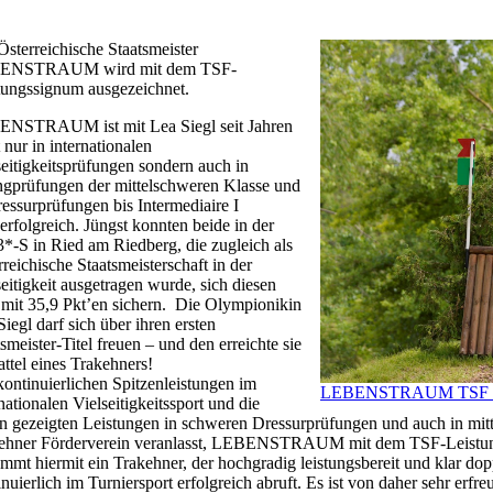
Österreichische Staatsmeister
ENSTRAUM wird mit dem TSF-
tungssignum ausgezeichnet.
NSTRAUM ist mit Lea Siegl seit Jahren
 nur in internationalen
seitigkeitsprüfungen sondern auch in
ngprüfungen der mittelschweren Klasse und
ressurprüfungen bis Intermediaire I
erfolgreich. Jüngst konnten beide in der
*-S in Ried am Riedberg, die zugleich als
reichische Staatsmeisterschaft in der
seitigkeit ausgetragen wurde, sich diesen
l mit 35,9 Pkt’en sichern. Die Olympionikin
iegl darf sich über ihren ersten
smeister-Titel freuen – und den erreichte sie
attel eines Trakehners!
kontinuierlichen Spitzenleistungen im
LEBENSTRAUM TSF und 
nationalen Vielseitigkeitssport und die
en gezeigten Leistungen in schweren Dressurprüfungen und auch in mi
ehner Förderverein veranlasst, LEBENSTRAUM mit dem TSF-Leistun
mmt hiermit ein Trakehner, der hochgradig leistungsbereit und klar dop
nuierlich im Turniersport erfolgreich abruft. Es ist von daher sehr erfr