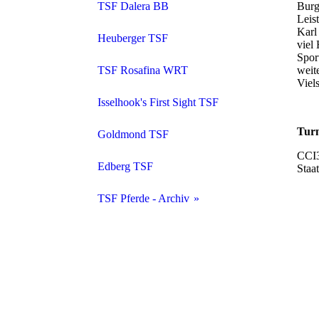
TSF Dalera BB
Burg
Leis
Karl
Heuberger TSF
viel
Spor
TSF Rosafina WRT
weit
Viels
Isselhook's First Sight TSF
Turn
Goldmond TSF
CCI3
Edberg TSF
Staa
TSF Pferde - Archiv
Auswahl ehemaliger TSF - Pferde
Isselhook's Iroko TSF
Auswahl ehemaliger TSF-Leistungspferde - Teil 2