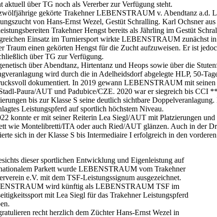
t aktuell über TG noch als Vererber zur Verfügung steht.
zwölfjährige gekörte Trakehner LEBENSTRAUM v. Abendtanz a.d. Le
tungszucht von Hans-Ernst Wezel, Gestüt Schralling. Karl Ochsner aus 
leistungsbereiten Trakehner Hengst bereits als Jährling im Gestüt Schr
lgreichen Einsatz im Turniersport wirkte LEBENSTRAUM zunächst in 
er Traum einen gekörten Hengst für die Zucht aufzuweisen. Er ist jedoc
chließlich über TG zur Verfügung.
genetisch über Abendtanz, Hirtentanz und Heops sowie über die Stut
ngveranlagung wird durch die in Adelheidsdorf abgelegte HLP, 50-Tage
rucksvoll dokumentiert. In 2019 gewann LEBENSTRAUM mit seinen erst
Stadl-Paura/AUT und Padubice/CZE. 2020 war er siegreich bis CCI ***
zierungen bis zur Klasse S seine deutlich sichtbare Doppelveranlagu
nlagtes Leistungspferd auf sportlich höchstem Niveau.
022 konnte er mit seiner Reiterin Lea Siegl/AUT mit Platzierungen und
ett wie Montelibretti/ITA oder auch Ried/AUT glänzen. Auch in der Dres
ierte sich in der Klasse S bis Intermediaire I erfolgreich in den vorder
sichts dieser sportlichen Entwicklung und Eigenleistung auf
rnationalem Parkett wurde LEBENSTRAUM vom Trakehner
erverein e.V. mit dem TSF-Leistungssignum ausgezeichnet.
ENSTRAUM wird künftig als LEBENSTRAUM TSF im
seitigkeitssport mit Lea Siegl für das Trakehner Leistungspferd
en.
gratulieren recht herzlich dem Züchter Hans-Ernst Wezel in