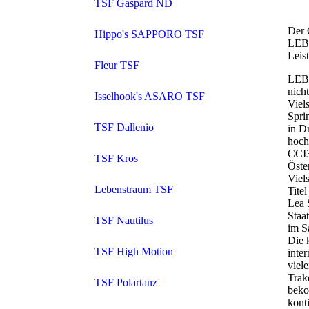
TSF Gaspard ND
Der 
Hippo's SAPPORO TSF
LEB
Leis
Fleur TSF
LEBE
nicht
Isselhook's ASARO TSF
Viel
Spri
TSF Dallenio
in D
hoch
CCI3
TSF Kros
Öster
Viel
Lebenstraum TSF
Tite
Lea S
Staat
TSF Nautilus
im S
Die 
TSF High Motion
inter
viel
Trak
TSF Polartanz
beko
konti