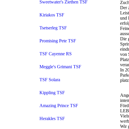
Sweetwater's Ziethen TSF
Zuch
Der 
Leis
Kiriakos TSF
und 
erfo
Tsetserleg TSF
Fein
auss
Die 
Promising Pete TSF
Spri
eind
TSF Cayenne RS
von 
Plat
vera
Meggle's Grimani TSF
In 2
Park
TSF Solara
platz
Kippling TSF
Ange
inte
Amazing Prince TSF
Förd
LEB
Viel
Herakles TSF
werb
Wir 