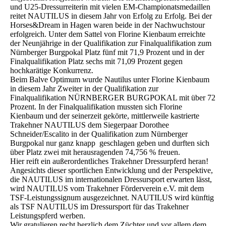
und U25-Dressurreiterin mit vielen EM-Championatsmedaillen
reitet NAUTILUS in diesem Jahr von Erfolg zu Erfolg. Bei der
Horses&Dream in Hagen waren beide in der Nachwuchstour
erfolgreich. Unter dem Sattel von Florine Kienbaum erreichte
der Neunjährige in der Qualifikation zur Finalqualifikation zum
Nürnberger Burgpokal Platz fünf mit 71,9 Prozent und in der
Finalqualifikation Platz sechs mit 71,09 Prozent gegen
hochkarätige Konkurrenz.
Beim Balve Optimum wurde Nautilus unter Florine Kienbaum
in diesem Jahr Zweiter in der Qualifikation zur
Finalqualifikation NÜRNBERGER BURGPOKAL mit über 72
Prozent. In der Finalqualifikation mussten sich Florine
Kienbaum und der seinerzeit gekörte, mittlerweile kastrierte
Trakehner NAUTILUS dem Siegerpaar Dorothee
Schneider/Escalito in der Qualifikation zum Nürnberger
Burgpokal nur ganz knapp geschlagen geben und durften sich
über Platz zwei mit herausragenden 74,756 % freuen.
Hier reift ein außerordentliches Trakehner Dressurpferd heran!
Angesichts dieser sportlichen Entwicklung und der Perspektive,
die NAUTILUS im internationalen Dressursport erwarten lässt,
wird NAUTILUS vom Trakehner Förderverein e.V. mit dem
TSF-Leistungssignum ausgezeichnet. NAUTILUS wird künftig
als TSF NAUTILUS im Dressursport für das Trakehner
Leistungspferd werben.
Wir gratulieren recht herzlich dem Züchter und vor allem dem