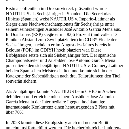
Erstmals öffentlich im Dressurviereck präsentiert wurde
NAUTILUS als Sechsjähriger in Spanien. Die Secretarias
Hipicas (Spanien) weist NAUTILUS v. Imperio-Latimer als
Sieger eines Nachwuchschampionats für Sechsjährige unter
seinem seinerzeitigen Ausbilder José Antonio Garcia Mena aus.
In Dos Lunas (ESP) siegte er mit 82,6 Prozent (und vollen 13
Puntken Abstand zum Zweitplatzierten) im CDI3* Finale der
Sechsjährigen, nachdem er im August des Jahres bereits in
Beloura (POR) im CDIYH hoch platziert war. Diese
Erfolgsserie setzte sich als Siebenjähriger fort. Der spanische
Championatsreiter und Ausbilder José Antonio García Mena
präsentierte den siebenjährigen NAUTILUS v. Connery-Latimer
bei den Spanischen Meisterschaften und konnte sich in der
Kategorie der Siebenjährigen nach drei Teilprüfungen den Titel
souverän sichern.
Als Achtjähriger konnte NAUTILUS beim CHIO in Aachen
debütieren und erreichte mit seinem Ausbilder José Antonio
García Mena in der Intermediaire I gegen hochkarätige
internationale Konkurrenz einen herausragenden 3 Platz mit
über 70%.
In 2023 konnte diese Erfolgsstory auch mit neuem Beritt
ungebremst fortgeführt werden. Die hocherfolgreiche Junioren-