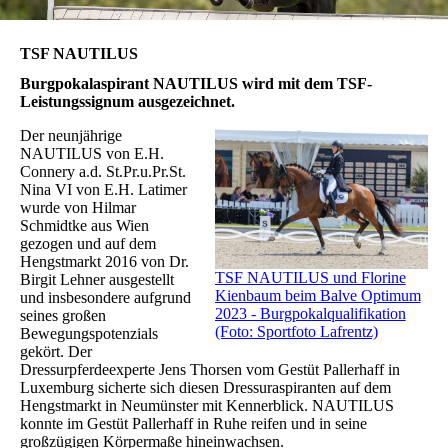
TSF NAUTILUS
Burgpokalaspirant NAUTILUS wird mit dem TSF-
Leistungssignum ausgezeichnet.
Der neunjährige
NAUTILUS von E.H.
Connery a.d. St.Pr.u.Pr.St.
Nina VI von E.H. Latimer
wurde von Hilmar
Schmidtke aus Wien
gezogen und auf dem
Hengstmarkt 2016 von Dr.
TSF NAUTILUS und Florine
Birgit Lehner ausgestellt
Kienbaum beim Balve Optimum
und insbesondere aufgrund
2023 - Burgpokalqualifikation
seines großen
(Foto: Sportfoto Lafrentz)
Bewegungspotenzials
gekört. Der
Dressurpferdeexperte Jens Thorsen vom Gestüt Pallerhaff in
Luxemburg sicherte sich diesen Dressuraspiranten auf dem
Hengstmarkt in Neumünster mit Kennerblick. NAUTILUS
konnte im Gestüt Pallerhaff in Ruhe reifen und in seine
großzügigen Körpermaße hineinwachsen.