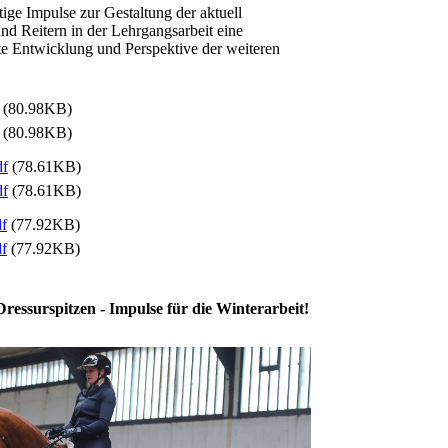
ge Impulse zur Gestaltung der aktuell
und Reitern in der Lehrgangsarbeit eine
te Entwicklung und Perspektive der weiteren
(80.98KB)
(80.98KB)
df
(78.61KB)
df
(78.61KB)
df
(77.92KB)
df
(77.92KB)
essurspitzen - Impulse für die Winterarbeit!