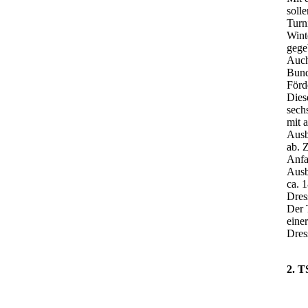
soll
Turn
Wint
gege
Auch
Bund
Förd
Dies
sech
mit 
Ausb
ab. 
Anfa
Ausb
ca. 
Dres
Der 
eine
Dres
2. T