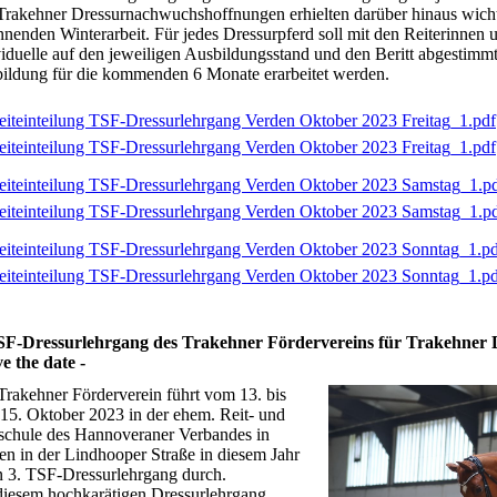
Trakehner Dressurnachwuchshoffnungen erhielten darüber hinaus wichti
nnenden Winterarbeit. Für jedes Dressurpferd soll mit den Reiterinnen 
viduelle auf den jeweiligen Ausbildungsstand und den Beritt abgestimm
ildung für die kommenden 6 Monate erarbeitet werden.
eiteinteilung TSF-Dressurlehrgang Verden Oktober 2023 Freitag_1.pdf
eiteinteilung TSF-Dressurlehrgang Verden Oktober 2023 Freitag_1.pdf
eiteinteilung TSF-Dressurlehrgang Verden Oktober 2023 Samstag_1.p
eiteinteilung TSF-Dressurlehrgang Verden Oktober 2023 Samstag_1.p
eiteinteilung TSF-Dressurlehrgang Verden Oktober 2023 Sonntag_1.p
eiteinteilung TSF-Dressurlehrgang Verden Oktober 2023 Sonntag_1.p
SF-Dressurlehrgang des Trakehner Fördervereins für Trakehner Dr
ve the date -
Trakehner Förderverein führt vom 13. bis
15. Oktober 2023 in der ehem. Reit- und
schule des Hannoveraner Verbandes in
en in der Lindhooper Straße in diesem Jahr
n 3. TSF-Dressurlehrgang durch.
diesem hochkarätigen Dressurlehrgang