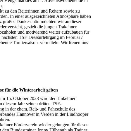
hner Hengstmarktes am 1. Adventswochenende in
n.
t zu den Reiterinnen und Reitern sowie zu
erden. In einer ausgezeichneten Atmosphäre haben
nz großes Dankeschön möchten wir an dieser
der versteht, gezielt die jungen Trakehner
abzuholen und motivierend weiter aufzubauen für
n nächsten TSF-Dressurlehrgang im Februar /
hende Turniersaison vermitteln. Wir freuen uns
se für die Winterarbeit geben
um 15. Oktober 2023 wird der Trakehner
n diesem Jahr seinen dritten TSF-
ng in der ehem. Reit- und Fahrschule des
erbandes Hannover in Verden in der Lindhooper
ühren.
akehner Förderverein wieder gelungen für diesen
den Bundestrainer Jonny Hilberath als Trainer