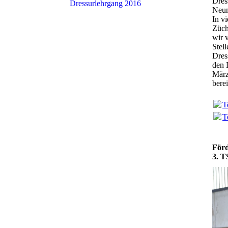
Dres
Dressurlehrgang 2016
Neum
In v
Züch
wir 
Stel
Dres
den 
März
berei
T
T
Förd
3. T