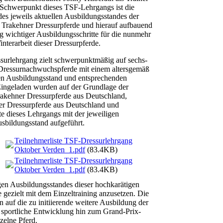
Schwerpunkt dieses TSF-Lehrgangs ist die
es jeweils aktuellen Ausbildungsstandes der
 Trakehner Dressurpferde und hierauf aufbauend
ng wichtiger Ausbildungsschritte für die nunmehr
nterarbeit dieser Dressurpferde.
urlehrgang zielt schwerpunktmäßig auf sechs-
e Dressurnachwuchspferde mit einem altersgemäß
n Ausbildungsstand und entsprechenden
Eingeladen wurden auf der Grundlage der
Trakehner Dressurpferde aus Deutschland,
r Dressurpferde aus Deutschland und
e dieses Lehrgangs mit der jeweiligen
sbildungsstand aufgeführt.
Teilnehmerliste TSF-Dressurlehrgang
Oktober Verden_1.pdf
(83.4KB)
Teilnehmerliste TSF-Dressurlehrgang
Oktober Verden_1.pdf
(83.4KB)
gen Ausbildungsstandes dieser hochkarätigen
gezielt mit dem Einzeltraining anzusetzen. Die
 auf die zu initiierende weitere Ausbildung der
e sportliche Entwicklung hin zum Grand-Prix-
zelne Pferd.