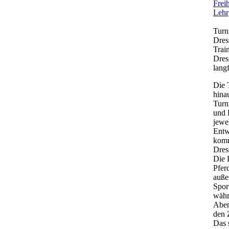
Frei
Lehr
Turn
Dres
Trai
Dres
lang
Die 
hina
Turn
und 
jewe
Entw
komm
Dres
Die 
Pfer
auße
Spor
währ
Aben
den 
Das 