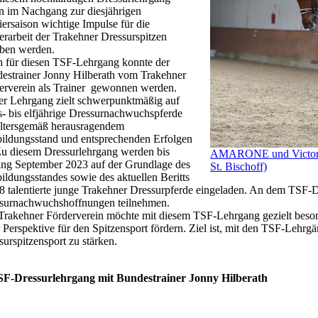
en im Nachgang zur diesjährigen
iersaison wichtige Impulse für die
erarbeit der Trakehner Dressurspitzen
ben werden.
 für diesen TSF-Lehrgang konnte der
estrainer Jonny Hilberath vom Trakehner
erverein als Trainer gewonnen werden.
er Lehrgang zielt schwerpunktmäßig auf
s- bis elfjährige Dressurnachwuchspferde
altersgemäß herausragendem
ildungsstand und entsprechenden Erfolgen
Zu diesem Dressurlehrgang werden bis
AMARONE und Victoria 
ng September 2023 auf der Grundlage des
St. Bischoff)
ildungsstandes sowie des aktuellen Beritts
18 talentierte junge Trakehner Dressurpferde eingeladen. An dem TSF-D
surnachwuchshoffnungen teilnehmen.
Trakehner Förderverein möchte mit diesem TSF-Lehrgang gezielt beson
r Perspektive für den Spitzensport fördern. Ziel ist, mit den TSF-Lehr
surspitzensport zu stärken.
SF-Dressurlehrgang mit Bundestrainer Jonny Hilberath