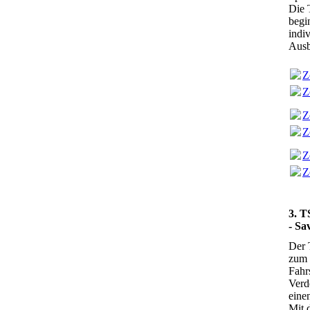
Die 
begi
indi
Ausb
Z
Z
Z
Z
Z
Z
3. T
- Sa
Der 
zum 
Fahr
Verd
eine
Mit 