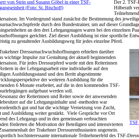
herr von Stein und Susann Göbel in einer TSF-
Der 2. TSF-
gangseinheit (Foto: St. Bischoff)
Hilberath ve
Teilnehmend
iersaison. Im Vordergrund stand zunächst die Bestimmung des jeweilig
surnachwuchspferde durch den Bundestrainer, um auf dieser Grundlage 
ningseinheiten an den drei Lehrgangstagen waren bei den einzelnen Paar
surhoffnungen gerichtet. Ziel dieser Ausbildung ist eine sportliche En
fristig zu gestaltender Ausbildungsweg für jedes einzelne Pferd.
Trakehner Dressurnachwuchshoffnungen erhielten darüber
us wichtige Impulse zur Gestaltung der aktuell beginnenden
iersaison. Für jedes Dressurpferd wurde mit den Reiterinnen
Reitern in der Lehrgangsarbeit eine individuelle auf den
iligen Ausbildungsstand und den Beritt abgestimmte
icklungsperspektive der weiteren Ausbildung für die
enden 6 Monate erarbeitet, auf die in den kommenden TSF-
surlehrgängen aufgebaut werden soll.
Resonanz der Reiterinnen und Reiter sowie der anwesenden
debesitzer auf die Lehrgangsinhalte und -methoden war
rordentlich gut und hat die wichtige Vernetzung von Zucht,
t und Ausbildung weiter gestärkt. Viele Gespräche vor Ort
end des Lehrgangs und in den gemeinsam verbrachten
TSF
den förderten die Motivation der Beteiligten und intensivierten
Zusammenhalt der Trakehner Dressurenthusiasten ungemein.
sportlich hochinteressante internationale Teilnehmerfeld des TSF-Dressu