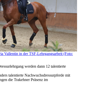
Vallentin in der TSF-Lehrgangsarbeit (Foto:
ressurlehrgang werden dann 12 talentierte
ders talentierte Nachwuchsdressurpferde mit
gängen die Trakehner Präsenz im