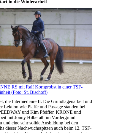
art in die Winterarbeit
E RS mit Ralf Kornprobst in einer TSF-
nheit (Foto: St. Bischoff)
 die Intermediaire II. Die Grundlagenarbeit und
r Lektion wie Piaffe und Passage standen bei
PEEDWAY und Kim Pfeiffer, KRONE und
it mit Jonny Hilberath im Vordergrund.
 und eine sehr solide Ausbildung bei den
echs dieser Nachwuchsspitzen auch beim 12. TSF-