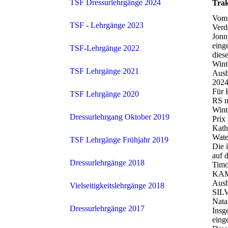
TSF Dressurlehrgänge 2024
Trak
Vom 
TSF - Lehrgänge 2023
Verd
Jonn
eing
TSF-Lehrgänge 2022
dies
Wint
TSF Lehrgänge 2021
Ausb
2024 
Für 
TSF Lehrgänge 2020
RS m
Wint
Dressurlehrgang Oktober 2019
Prix
Kath
Wate
TSF Lehrgänge Frühjahr 2019
Die 
auf 
Dressurlehrgänge 2018
Timo
KAMP
Ausb
Vielseitigkeitslehrgänge 2018
SIL
Nata
Dressurlehrgänge 2017
Insg
eing