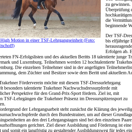
zu gewinnen. 
Überprüfung d
hochkarätigen
die Vermittlu
beginnende Wi
Der TSF-Dress
High Motion in einer TSF-Lehrgangseinheit (Foto:
bis elfjährig
ischoff)
herausragende
Erfolgen ab. 
rteten FN-Erfolgslisten und des aktuellen Beritts 18 talentierte junge 
mark und Luxemburg. Teilnehmen werden 12 hochtalentierte Trakehne
mburg. Die einzelnen Teilnehmer sind in der angefügten Teilnehmerlist
ammung, dem Züchter und Besitzer sowie dem Beritt und aktuellem Au
Trakehner Förderverein möchte mit diesem TSF-Dressurlehrgang
elt besonders talentierte Trakehner Nachwuchsdressurpferde mit
licher Perspektive für den Grand-Prix-Sport fördern. Ziel ist, mit
en TSF-Lehrgängen die Trakehner Präsenz im Dressurspitzensport zu
en.
ordergrund der Lehrgangsarbeit steht zunächst die Klärung des jeweili
surnachwuchspferde durch den Bundestrainer, um auf dieser Grundlage 
ningseinheiten an den drei Lehrgangstagen sind bei den einzelnen Paaren
surhoffnungen gerichtet. Ziel dieser Ausbildung und Förderung ist ein
t und somit ein langfristig zu gestaltender Ausbildungsweg für jedes ein