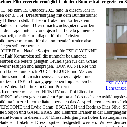
ehner Förderverein ermöglicht mit dem Bundestrainer gezielten St
13. bis zum 15. Oktober 2023 fand in diesem Jahr in
en der 3. TSF-Dressurlehrgang mit dem Bundestrainer
y Hilberath statt. Elf vom Trakehner Förderverein
eladene Trakehner Dressurnachwuchsspitzen wurden in
en drei Tagen intensiv und gezielt auf die beginnende
erarbeit, die die Grundlagen für die nächsten
ildungsschritte und für die kommende Turniersaison
legen soll, vorbereitet.
HOHEIT mit Natalie Soujon und für TSF CAYENNE
it Ralf Kornprobst soll die nunmehr beginnende
erarbeit die bereits gelegten Grundlagen für den Grand
 weiter festigen und ausprägen. DONAUSTERN und
rin Hansen und auch PURE FREUDE und Marcus
rhues sind auf Dreisterneniveau sicher angekommen.
in diesem TSF-Lehrgang gegebenen Impulse bereiten
TSF CAYENN
die Winterarbeit hin zum Grand Prix vor.
Lehrgangsei
 Kemmerer mit seiner INFINITY und Tini Ellendt mit
INO arbeiten gezielt an dem Sprung auf das nächste Ausbildungslevel,
ildung hin zur Intermediaire aber auch das Ausprobieren versammelnde
VERSTONE und Lydia Camp, ESCALON und Rodrigo Dias Silva, S
lie Soujon und GANDERAS und Heinrich Brähler in der Lehrgangsarbe
esamt konnte in diesem TSF-Dressurlehrgang ein hohes Leistungsniveau
eladenen Trakehner Dressurspitzen festgestellt werden. Wir werden s