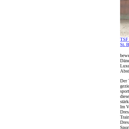
TSF 
St. B
bewe
Däne
Luxe
Abst
Der 
gezi
sport
dies
stärk
Im V
Dres
Trai
Dres
Spor