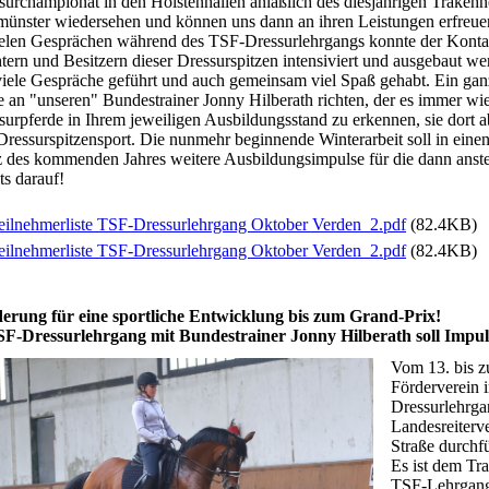
surchampionat in den Holstenhallen anläßlich des diesjährigen Trake
ünster wiedersehen und können uns dann an ihren Leistungen erfreue
ielen Gesprächen während des TSF-Dressurlehrgangs konnte der Kontak
tern und Besitzern dieser Dressurspitzen intensiviert und ausgebaut w
viele Gespräche geführt und auch gemeinsam viel Spaß gehabt. Ein ga
le an "unseren" Bundestrainer Jonny Hilberath richten, der es immer wie
surpferde in Ihrem jeweiligen Ausbildungsstand zu erkennen, sie dort 
Dressurspitzensport. Die nunmehr beginnende Winterarbeit soll in eine
 des kommenden Jahres weitere Ausbildungsimpulse für die dann anste
ts darauf!
eilnehmerliste TSF-Dressurlehrgang Oktober Verden_2.pdf
(82.4KB)
eilnehmerliste TSF-Dressurlehrgang Oktober Verden_2.pdf
(82.4KB)
erung für eine sportliche Entwicklung bis zum Grand-Prix!
SF-Dressurlehrgang mit Bundestrainer Jonny Hilberath soll Impul
Vom 13. bis z
Förderverein i
Dressurlehrga
Landesreiterv
Straße durchf
Es ist dem Tr
TSF-Lehrgang 