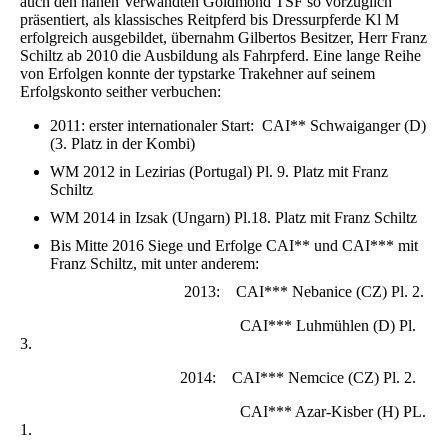
auch den nahen Verwandten Goldmond TSF so vorzüglich
präsentiert, als klassisches Reitpferd bis Dressurpferde Kl M
erfolgreich ausgebildet, übernahm Gilbertos Besitzer, Herr Franz
Schiltz ab 2010 die Ausbildung als Fahrpferd. Eine lange Reihe
von Erfolgen konnte der typstarke Trakehner auf seinem
Erfolgskonto seither verbuchen:
2011: erster internationaler Start: CAI** Schwaiganger (D)
(3. Platz in der Kombi)
WM 2012 in Lezirias (Portugal) Pl. 9. Platz mit Franz
Schiltz
WM 2014 in Izsak (Ungarn) Pl.18. Platz mit Franz Schiltz
Bis Mitte 2016 Siege und Erfolge CAI** und CAI*** mit
Franz Schiltz, mit unter anderem:
2013: CAI*** Nebanice (CZ) Pl. 2.
CAI*** Luhmühlen (D) Pl.
3.
2014: CAI*** Nemcice (CZ) Pl. 2.
CAI*** Azar-Kisber (H) PL.
1.