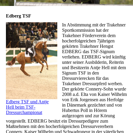
Edberg TSF
In Abstimmung mit der Trakehner
Sportkommission hat der
Trakehner Förderverein dem
hocherfolgreichen 7jährigen
gekörten Trakehner Hengst
EDBERG das TSF-Signum
verliehen. EDBERG wird künftig
unter seiner Ausbilderin, Reiterin
und Besitzerin Antje Hell mit dem
Signum TSF in den
Dressurvierecken für das
Trakehner Dressurpferd werben.
Der gekörte Connery-Sohn wurde
2008 a.d. Elta von Kaiser Wilhelm
von Erik Jorgensen aus Herfolge
Edberg TSF und Antje
in Dänemark gezüchtet und von
Hell beim TSF-
Hubertus Poll in Hörem
Dressurchampionat
aufgezogen und zur Körung
vorgestellt. EDBERG besitzt ein Dressurpedigree zum
Maßnehmen mit den hocherfolgreichen Dressurvererbern
Connery, Kaiser Wilhelm und Schwadroneur in der väterlichen