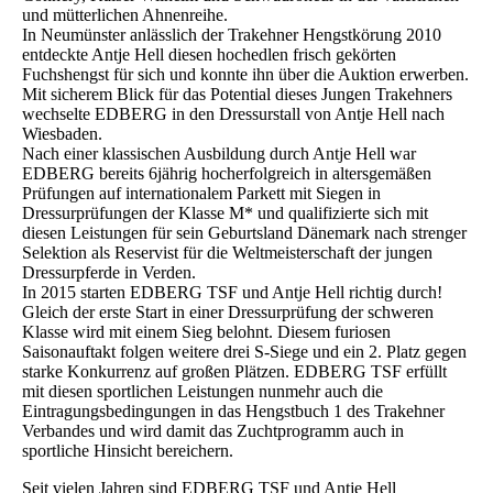
und mütterlichen Ahnenreihe.
In Neumünster anlässlich der Trakehner Hengstkörung 2010
entdeckte Antje Hell diesen hochedlen frisch gekörten
Fuchshengst für sich und konnte ihn über die Auktion erwerben.
Mit sicherem Blick für das Potential dieses Jungen Trakehners
wechselte EDBERG in den Dressurstall von Antje Hell nach
Wiesbaden.
Nach einer klassischen Ausbildung durch Antje Hell war
EDBERG bereits 6jährig hocherfolgreich in altersgemäßen
Prüfungen auf internationalem Parkett mit Siegen in
Dressurprüfungen der Klasse M* und qualifizierte sich mit
diesen Leistungen für sein Geburtsland Dänemark nach strenger
Selektion als Reservist für die Weltmeisterschaft der jungen
Dressurpferde in Verden.
In 2015 starten EDBERG TSF und Antje Hell richtig durch!
Gleich der erste Start in einer Dressurprüfung der schweren
Klasse wird mit einem Sieg belohnt. Diesem furiosen
Saisonauftakt folgen weitere drei S-Siege und ein 2. Platz gegen
starke Konkurrenz auf großen Plätzen. EDBERG TSF erfüllt
mit diesen sportlichen Leistungen nunmehr auch die
Eintragungsbedingungen in das Hengstbuch 1 des Trakehner
Verbandes und wird damit das Zuchtprogramm auch in
sportliche Hinsicht bereichern.
Seit vielen Jahren sind EDBERG TSF und Antje Hell